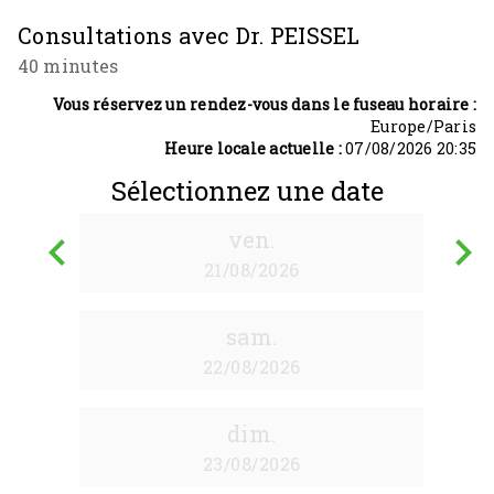
Consultations avec Dr. PEISSEL
40 minutes
Vous réservez un rendez-vous dans le fuseau horaire :
Europe/Paris
Heure locale actuelle :
07/08/2026 20:35
Sélectionnez une date
ven.
keyboard_arrow_left
keyboard_arrow_right
21/08/2026
Retour
A
sam.
22/08/2026
dim.
23/08/2026