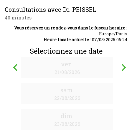
Consultations avec Dr. PEISSEL
40 minutes
Vous réservez un rendez-vous dans le fuseau horaire :
Europe/Paris
Heure locale actuelle :
07/08/2026 06:24
Sélectionnez une date
ven.
keyboard_arrow_left
keyboard_arrow_right
21/08/2026
Retour
A
sam.
22/08/2026
dim.
23/08/2026