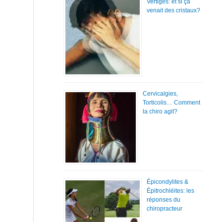
Vertiges: et si ça
venait des cristaux?
Cervicalgies,
Torticolis… Comment
la chiro agit?
Épicondylites &
Épitrochléites: les
réponses du
chiropracteur