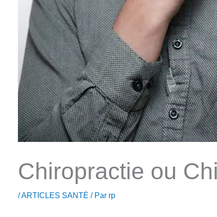
Chiropractie ou Ch
/
ARTICLES SANTÉ
/ Par
rp