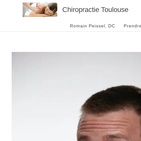
Aller
Chiropractie Toulouse
au
contenu
Romain Peissel, DC
Prendr