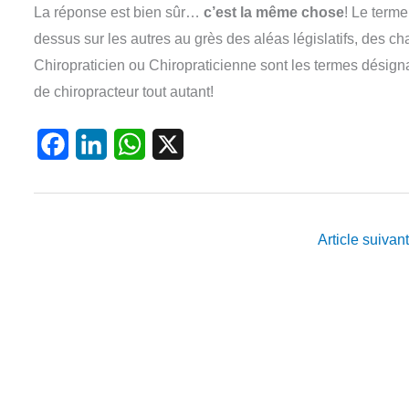
La réponse est bien sûr…
c’est la même chose
! Le terme
dessus sur les autres au grès des aléas législatifs, de
Chiropraticien ou Chiropraticienne sont les termes désignan
de chiropracteur tout autant!
F
L
W
X
a
i
h
c
n
a
e
k
t
Article suivan
b
e
s
o
d
A
o
I
p
k
n
p