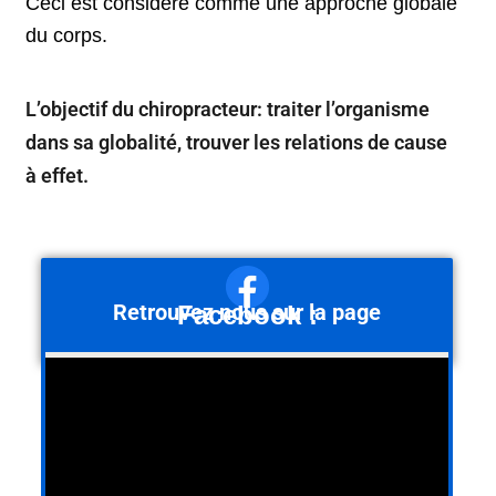
Ceci est considéré comme une approche globale
du corps.
L’objectif du chiropracteur: traiter l’organisme
dans sa globalité, trouver les relations de cause
à effet.
Retrou
vez nous sur la page
Facebook :