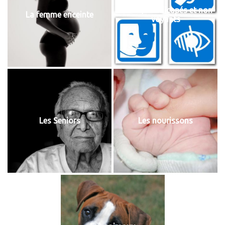
Sourds, handicapés et non-
La femme enceinte
voyants
Les Seniors
Les nourissons