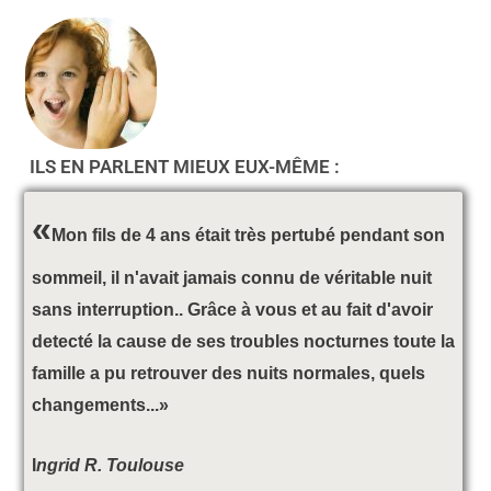
4 bonnes habitudes quotidiennes pour votre
ILS EN PARLENT MIEUX EUX-MÊME :
DOS: - Chiropractie Toulouse
www.chiropratique-france.net
«
«
e
B
Mon fils de 4 ans était très pertubé pendant son
sommeil, il n'avait jamais connu de véritable nuit
e
bo
sans interruption.. Grâce à vous et au fait d'avoir
pr
detecté la cause de ses troubles nocturnes toute la
famille a pu retrouver des nuits normales, quels
e!!
am
changements...»
bi
I
ngrid R. Toulouse