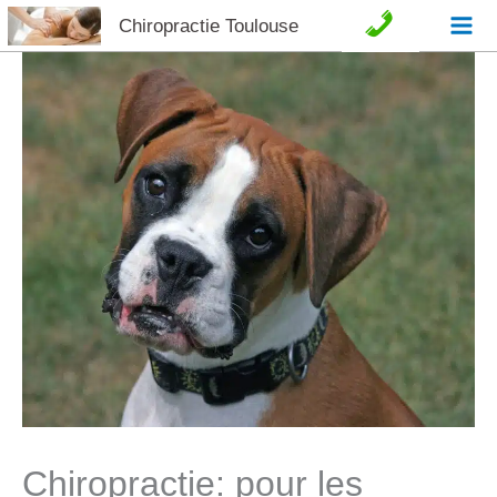
Aller
Chiropractie Toulouse
C
au
o
contenu
n
t
a
c
t
e
t
Chiropractie: pour les
A