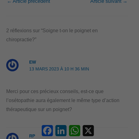
←
Article précédent
Article suivant
→
e
k
t
b
e
s
o
d
A
2 réflexions sur “Soigne t-on le poignet en
o
I
p
chiropractie?”
k
n
p
EW
13 MARS 2023 À 10 H 36 MIN
Merci pour ces précieux conseils, est-ce que
l’osétopathie aura également le même type d’action
thérapeutique sur un poignet?
Facebook
LinkedIn
WhatsApp
X
RP