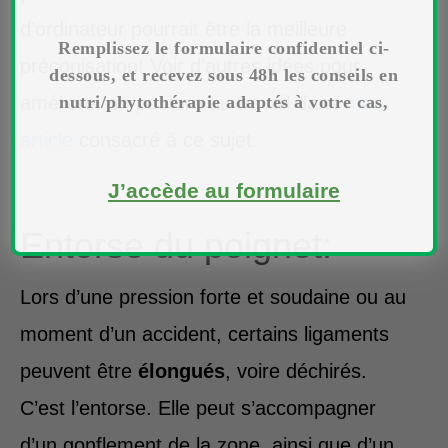
d’ordinateur pourrait être la meilleure
Remplissez le formulaire confidentiel ci-
préconisation! Voir d’autres idées pour
dessous, et recevez sous 48h les conseils en
améliorer sa posture au travail dans
mon
nutri/phytothérapie adaptés à votre cas,
article
consacré à ce sujet.
J’accède au formulaire
Entorse du poignet:
Lors d’une pression forte et soudaine ou au
moment d’un accident, certains ligaments
peuvent être
élongués
, voire déchirés.
C’est l’entorse. Elle peut s’accompagner
d’un gonflement de la zone, ainsi que d’un