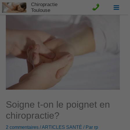
Aller
Chiropractie
C
Toulouse
au
o
contenu
n
t
a
c
t
e
Soigne t-on le poignet en
t
chiropractie?
A
2 commentaires
/
ARTICLES SANTÉ
/ Par
rp