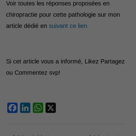
Voir toutes les réponses proposées en
chiropractie pour cette pathologie sur mon
article dédié
en
suivant ce lien
.
Si cet article vous a informé, Likez Partagez
ou Commentez svp!
F
L
W
X
a
i
h
c
n
a