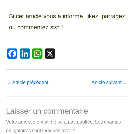
Si cet article vous a informé, likez, partagez
ou commentez svp !
F
L
W
X
a
i
h
c
n
a
←
Article précédent
Article suivant
→
e
k
t
b
e
s
o
d
A
Laisser un commentaire
o
I
p
Votre adresse e-mail ne sera pas publiée.
Les champs
k
n
p
obligatoires sont indiqués avec
*