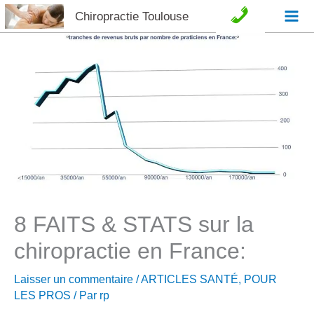
Aller
Chiropractie Toulouse
C
au
o
contenu
n
t
a
c
t
8 FAITS & STATS sur la
e
chiropractie en France:
t
Laisser un commentaire
/
ARTICLES SANTÉ
,
POUR
LES PROS
/ Par
rp
A