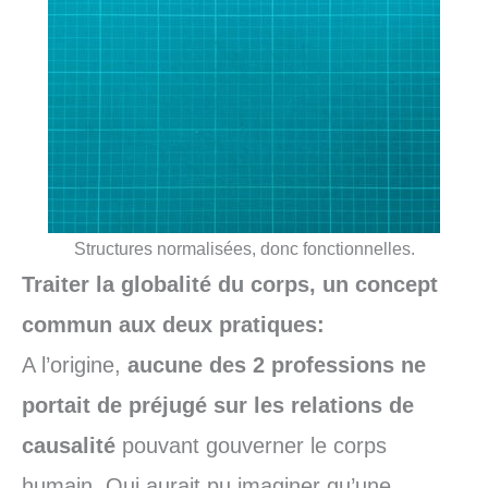
Structures normalisées, donc fonctionnelles.
Traiter la globalité du corps, un concept
commun aux deux pratiques:
A l’origine,
aucune des 2 professions ne
portait de préjugé sur les relations de
causalité
pouvant gouverner le corps
humain. Qui aurait pu imaginer qu’une