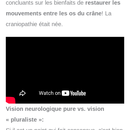
concluants sur les bienfaits de
restaurer les
mouvements entre les os du crâne
! La
craniopathie était née.
Vision neurologique pure vs. vision
« pluraliste »: