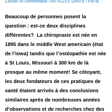
Laisser un commentaire
/
ARTICLES SANTÉ
/ Par
rp
d
Beaucoup de personnes posent la
r
question : est-ce deux disciplines
e
différentes? La chiropraxie est née en
s
1895 dans le middle West americain (état
s
de l’Iowa) tandis que l’ostéopathie est née
à St Louis, Missouri à 300 km de là
e
presque au même moment! Se côtoyant,
les deux fondateurs de ces pratiques de
santé étaient arrivés à des conclusions
similaires après de nombreuses années
d’observations et de recherches chez des