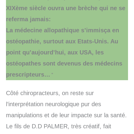
XIXème siècle ouvra une brèche qui ne se
referma jamais:
La médecine allopathique s’immisça en
ostéopathie, surtout aux Etats-Unis. Au
point qu’aujourd’hui, aux USA, les
ostéopathes sont devenus des médecins
prescripteurs…
”
Côté chiropracteurs, on reste sur
l’interprétation neurologique pur des
manipulations et de leur impacte sur la santé.
Le fils de D.D PALMER, très créatif, fait