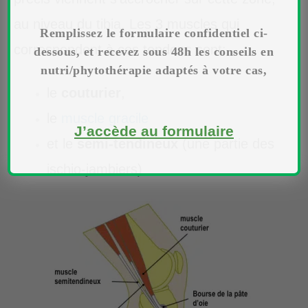
au niveau du tibia. Les 3 muscles qui
Remplissez le formulaire confidentiel ci-
correspondent à ces tendons sont:
dessous, et recevez sous 48h les conseils en
nutri/phytothérapie adaptés à votre cas,
le
couturier
,
le
muscle gracile
J’accède au formulaire
et le
semi-tendineux
(une partie des
ischio-jambiers)