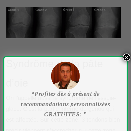
×
Syndrôme de la pâte
d’oie
“Profitez dès à présent de
On l’appelle aussi le syndrôme de l’essuie-
recommandations personnalisées
glace. C’est la partie interne du genou qui
GRATUITES: ”
est affectée. Sur cette zone, 3 tendons bien
précis viennent s’accrocher sur cette zone,