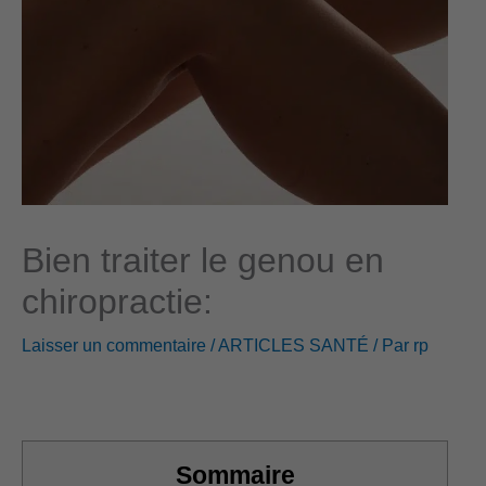
d
r
e
s
s
Bien traiter le genou en
e
chiropractie:
Laisser un commentaire
/
ARTICLES SANTÉ
/ Par
rp
Sommaire