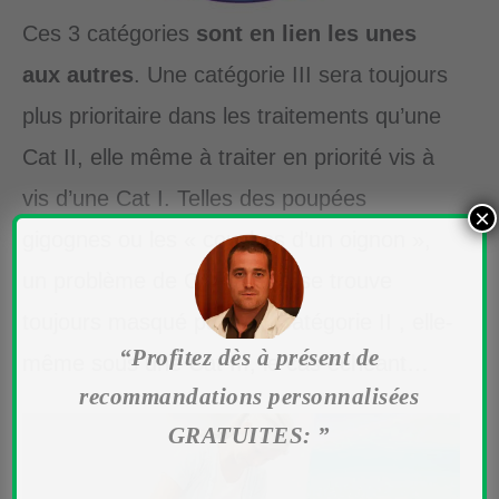
Ces 3 catégories
sont en lien les unes
aux autres
. Une catégorie III sera toujours
plus prioritaire dans les traitements qu’une
Cat II, elle même à traiter en priorité vis à
vis d’une Cat I. Telles des poupées
×
gigognes ou les « couches d’un oignon »,
un problème de Catégorie I se trouve
toujours masqué par une Catégorie II , elle-
“Profitez dès à présent de
même sous une Cat III, le cas échéant…
recommandations personnalisées
GRATUITES: ”