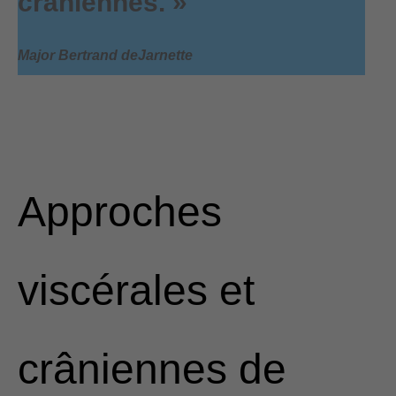
crâniennes. »
Major Bertrand deJarnette
Approches
viscérales et
crâniennes de