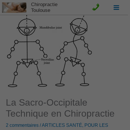
Aller
Chiropractie
C
Toulouse
au
o
contenu
n
t
a
c
t
e
La Sacro-Occipitale
Technique en Chiropractie
t
A
2 commentaires
/
ARTICLES SANTÉ
,
POUR LES