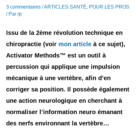
3 commentaires
/
ARTICLES SANTÉ
,
POUR LES PROS
d
/ Par
rp
r
Issu de la 2ème révolution technique en
e
chiropractie (voir
mon article
à ce sujet),
s
Activator Methods™ est un outil à
s
percussion qui applique une impulsion
e
mécanique à une vertèbre, afin d’en
corriger sa position. Il possède également
une action neurologique en cherchant à
normaliser l’information neuro émanant
des nerfs environnant la vertèbre…