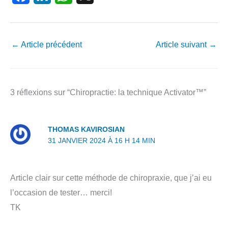
a
i
h
c
n
a
←
Article précédent
Article suivant
→
e
k
t
b
e
s
o
d
A
3 réflexions sur “Chiropractie: la technique Activator™”
o
I
p
k
n
p
THOMAS KAVIROSIAN
31 JANVIER 2024 À 16 H 14 MIN
Article clair sur cette méthode de chiropraxie, que j’ai eu
l’occasion de tester… merci!
TK