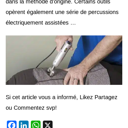
dans la méthode d’origine. Certains outils
opèrent également une série de percussions
électriquement assistées …
Si cet article vous a informé, Likez Partagez
ou Commentez svp!
F
L
W
X