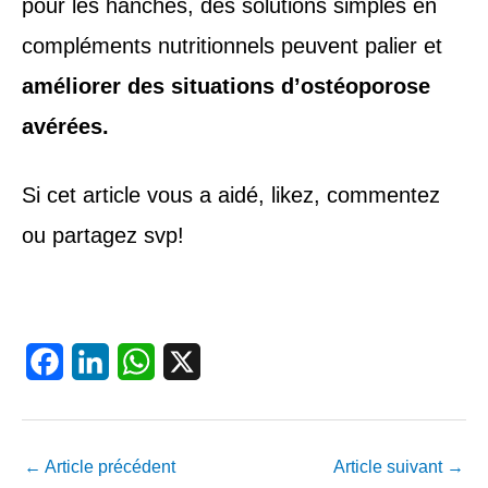
pour les hanches, des solutions simples en
compléments nutritionnels peuvent palier et
améliorer des situations d’ostéoporose
avérées.
Si cet article vous a aidé, likez, commentez
ou partagez svp!
F
L
W
X
a
i
h
c
n
a
←
Article précédent
Article suivant
→
e
k
t