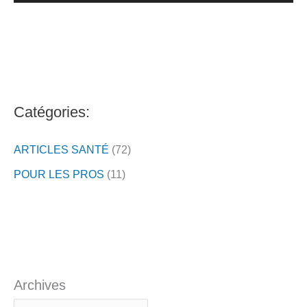
v
i
d
é
o
Catégories:
ARTICLES SANTÉ
(72)
POUR LES PROS
(11)
Archives