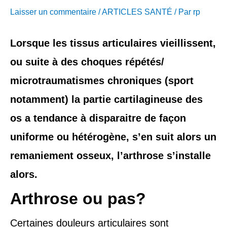
Laisser un commentaire
/
ARTICLES SANTÉ
/ Par
rp
d
r
Lorsque les tissus articulaires vieillissent,
e
ou suite à des choques répétés/
microtraumatismes chroniques (sport
s
notamment) la partie cartilagineuse des
s
os a tendance à disparaitre de façon
e
uniforme ou hétérogène, s’en suit alors un
remaniement osseux, l’arthrose s’installe
alors.
Arthrose ou pas?
Certaines douleurs articulaires sont