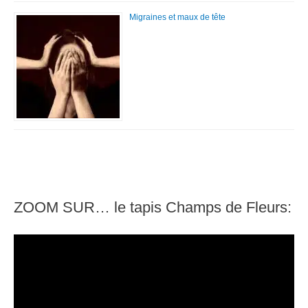
Migraines et maux de tête
ZOOM SUR… le tapis Champs de Fleurs:
L
e
c