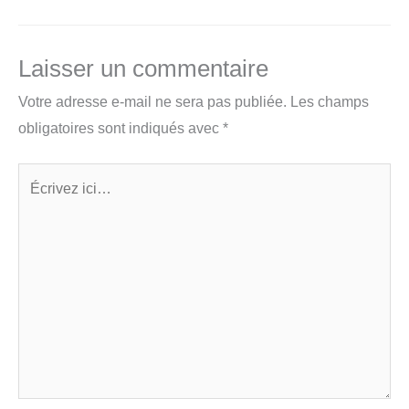
b
e
s
o
d
A
Laisser un commentaire
o
I
p
Votre adresse e-mail ne sera pas publiée.
Les champs
k
n
p
obligatoires sont indiqués avec
*
Écrivez
ici…