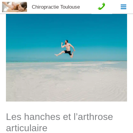
Aller
Chiropractie Toulouse
C
au
o
contenu
n
t
a
c
t
e
t
Les hanches et l’arthrose
articulaire
A