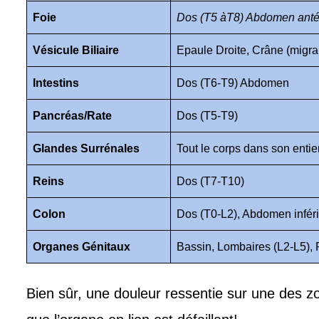
Foie
Dos (T5 àT8) Abdomen antér
Vésicule Biliaire
Epaule Droite, Crâne (migra
Intestins
Dos (T6-T9) Abdomen
Pancréas/Rate
Dos (T5-T9)
Glandes Surrénales
Tout le corps dans son entie
Reins
Dos (T7-T10)
Colon
Dos (T0-L2), Abdomen infér
Organes Génitaux
Bassin, Lombaires (L2-L5), 
Bien sûr, une douleur ressentie sur une des z