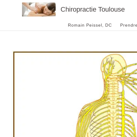
Aller
Chiropractie Toulouse
au
contenu
Romain Peissel, DC
Prendr