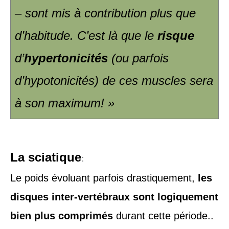
– sont mis à contribution plus que
d’habitude. C’est là que le
risque
d’
hypertonicités
(ou parfois
d’hypotonicités) de ces muscles sera
à son maximum! »
La sciatique
:
Le poids évoluant parfois drastiquement,
les
disques inter-vertébraux sont logiquement
bien plus comprimés
durant cette période..