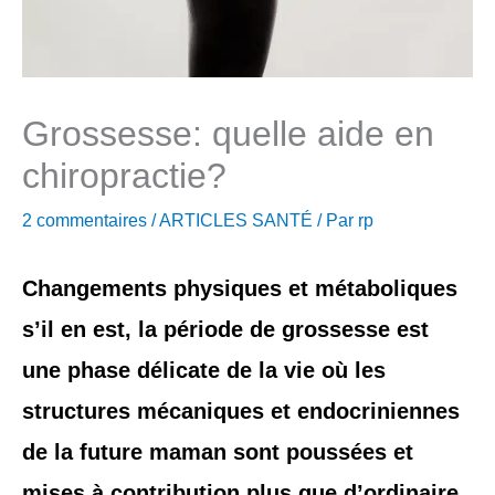
d
r
Grossesse: quelle aide en
e
chiropractie?
s
2 commentaires
/
ARTICLES SANTÉ
/ Par
rp
s
e
Changements physiques et métaboliques
s’il en est, la période de grossesse est
une phase délicate de la vie où les
structures mécaniques et endocriniennes
de la future maman sont poussées et
mises à contribution plus que d’ordinaire.