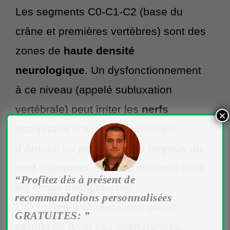
Les segments C0-C1-C2 (base du
crâne et premières vertèbres) sont des
zones de
haute densité
neurologique
. Un dysfonctionnement
à ce niveau (appelé subluxation
vertébrale) peut irriter les
nerfs
×
occipitaux
(causant la névralgie
d’Arnold) ou
perturber les noyaux du
nerf trijumeau
, souvent impliqué dans
“Profitez dès à présent de
les crises migraineuses.
recommandations personnalisées
L’ajustement chiropratique précis
GRATUITES: ”
permet de lever ces interférences,