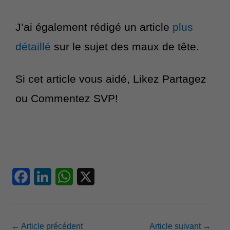
J’ai également rédigé un article
plus
détaillé
sur le sujet des maux de tête.
Si cet article vous aidé, Likez Partagez
ou Commentez SVP!
F
L
W
X
a
i
h
c
n
a
←
Article précédent
Article suivant
→
e
k
t