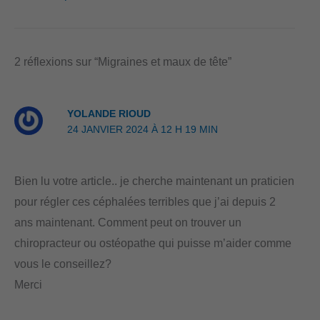
b
e
s
o
d
A
2 réflexions sur “Migraines et maux de tête”
o
I
p
k
n
p
YOLANDE RIOUD
24 JANVIER 2024 À 12 H 19 MIN
Bien lu votre article.. je cherche maintenant un praticien
pour régler ces céphalées terribles que j’ai depuis 2
ans maintenant. Comment peut on trouver un
chiropracteur ou ostéopathe qui puisse m’aider comme
vous le conseillez?
Merci