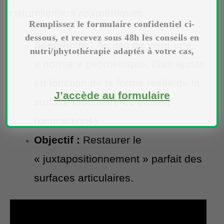
naturellement asymétriques.
Remplissez le formulaire confidentiel ci-
dessous, et recevez sous 48h les conseils en
Spécificité :
Au lieu de viser une
nutri/phytothérapie adaptés à votre cas,
« norme » géométrique, Blair ajuste
en fonction de la forme réelle de la
J’accède au formulaire
surface articulaire du patient
(protractions).
Objectif :
Restaurer le
« juxtapositionnement » parfait des
surfaces articulaires.