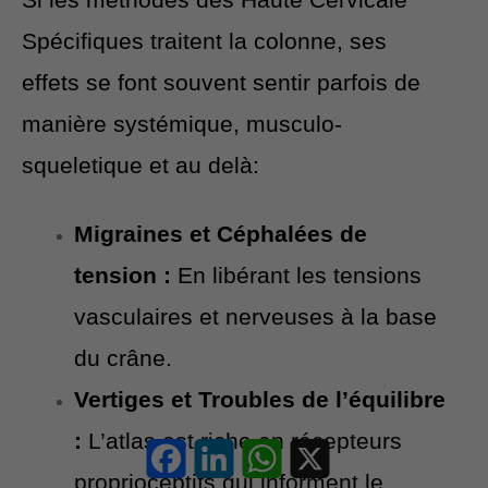
Spécifiques traitent la colonne, ses
effets se font souvent sentir parfois de
manière systémique, musculo-
squeletique et au delà:
Migraines et Céphalées de
tension :
En libérant les tensions
vasculaires et nerveuses à la base
du crâne.
Vertiges et Troubles de l’équilibre
:
L’atlas est riche en récepteurs
Facebook
LinkedIn
WhatsApp
X
proprioceptifs qui informent le