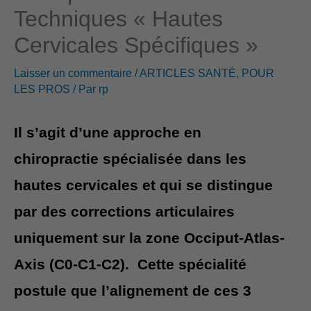
Techniques « Hautes
d
Cervicales Spécifiques »
r
Laisser un commentaire
/
ARTICLES SANTÉ
,
POUR
e
LES PROS
/ Par
rp
s
Il s’agit d’une approche en
s
chiropractie spécialisée dans les
e
hautes cervicales et qui se distingue
par des corrections articulaires
uniquement sur la zone Occiput-Atlas-
Axis (C0-C1-C2).
Cette spécialité
postule que l’alignement de ces 3