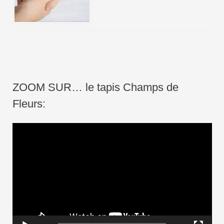
ZOOM SUR… le tapis Champs de
Fleurs:
L
e
c
t
e
u