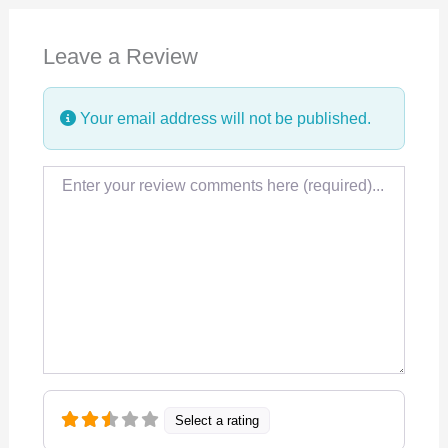
e
k
t
Leave a Review
b
e
s
o
d
A
Your email address will not be published.
o
I
p
k
n
p
Review text
Select a rating