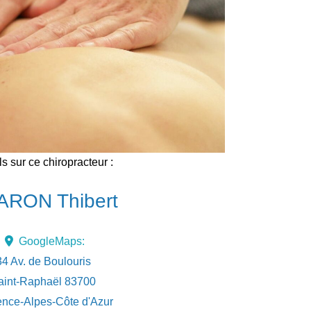
ls sur ce chiropracteur :
ARON Thibert
GoogleMaps:
34 Av. de Boulouris
aint-Raphaël
83700
nce-Alpes-Côte d'Azur