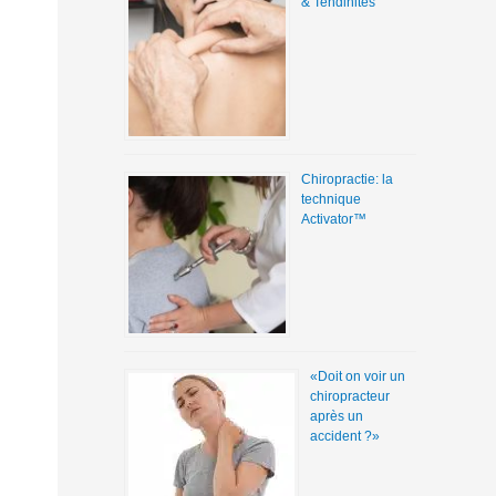
& Tendinites
Chiropractie: la
technique
Activator™
«Doit on voir un
chiropracteur
après un
accident ?»