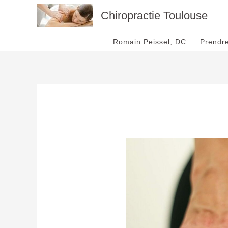
Aller
Chiropractie Toulouse
au
contenu
Romain Peissel, DC
Prendr