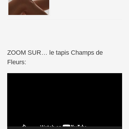
ZOOM SUR… le tapis Champs de
Fleurs:
L
e
c
t
e
u