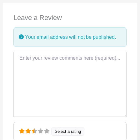
e
k
t
Leave a Review
b
e
s
o
d
A
Your email address will not be published.
o
I
p
k
n
p
Review text
Select a rating