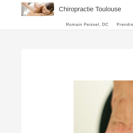
Aller
Chiropractie Toulouse
au
contenu
Romain Peissel, DC
Prendr