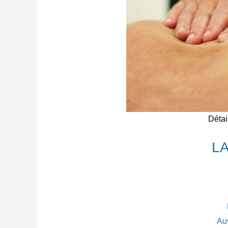
Détai
L
Au