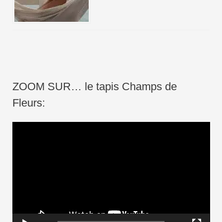
ZOOM SUR… le tapis Champs de
Fleurs:
L
e
c
t
e
u