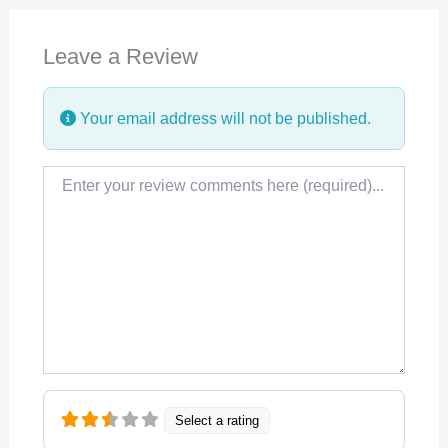
e
k
t
Leave a Review
b
e
s
o
d
A
Your email address will not be published.
o
I
p
k
n
p
Review text
Select a rating