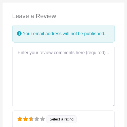
e
k
t
Leave a Review
b
e
s
o
d
A
Your email address will not be published.
o
I
p
k
n
p
Review text
Select a rating