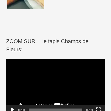
ZOOM SUR… le tapis Champs de
Fleurs:
L
e
c
t
e
u
r
00:00
02:59