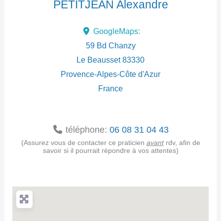
PETITJEAN Alexandre
d
GoogleMaps:
r
59 Bd Chanzy
e
Le Beausset
83330
Provence-Alpes-Côte d'Azur
s
France
s
e
téléphone:
06 08 31 04 43
(Assurez vous de contacter ce praticien
avant
rdv, afin de
savoir si il pourrait répondre à vos attentes)