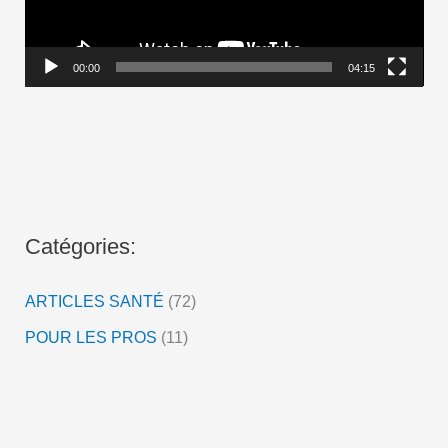
e
u
r
00:00
04:15
v
i
d
é
o
Catégories:
ARTICLES SANTÉ
(72)
POUR LES PROS
(11)