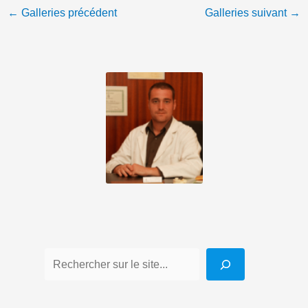
←
Galleries précédent
Galleries suivant
→
d
r
e
s
s
e