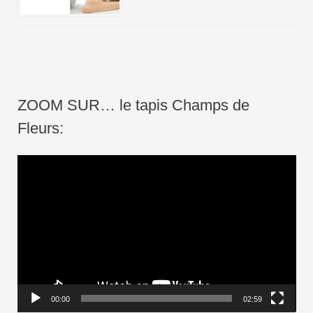
ZOOM SUR… le tapis Champs de
Fleurs:
L
e
c
t
e
u
r
00:00
02:59