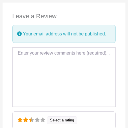
e
k
t
Leave a Review
b
e
s
o
d
A
Your email address will not be published.
o
I
p
k
n
p
Review text
Select a rating