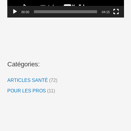
u
r
00:00
04:15
v
i
d
é
o
Catégories:
ARTICLES SANTÉ
(72)
POUR LES PROS
(11)