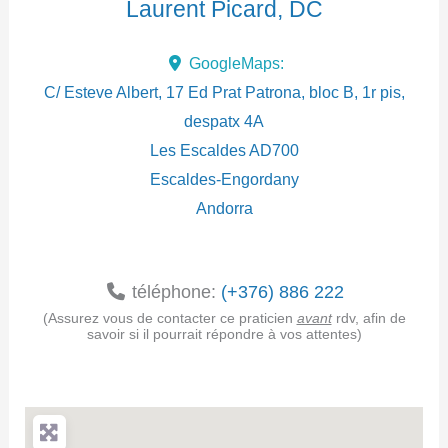
Laurent Picard, DC
d
GoogleMaps:
r
C/ Esteve Albert, 17 Ed Prat Patrona, bloc B, 1r pis,
e
despatx 4A
Les Escaldes
AD700
s
Escaldes-Engordany
s
Andorra
e
téléphone:
(+376) 886 222
(Assurez vous de contacter ce praticien
avant
rdv, afin de
savoir si il pourrait répondre à vos attentes)