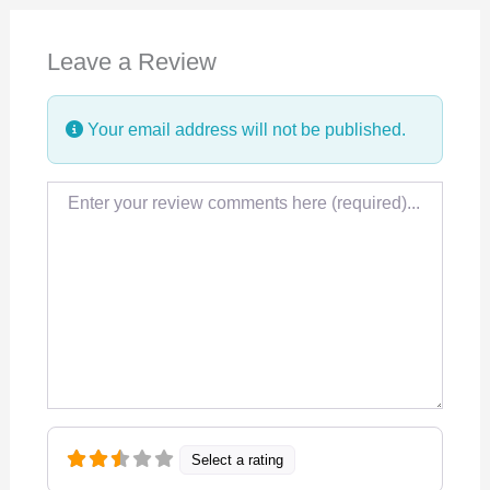
e
k
t
Leave a Review
b
e
s
o
d
A
Your email address will not be published.
o
I
p
k
n
p
Review text
Select a rating