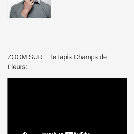
ZOOM SUR… le tapis Champs de
Fleurs:
L
e
c
t
e
u