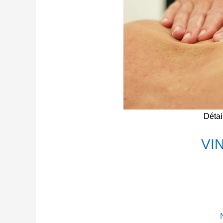
Détai
VI