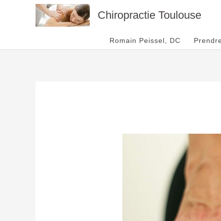
Aller
Chiropractie Toulouse
au
contenu
Romain Peissel, DC
Prendr