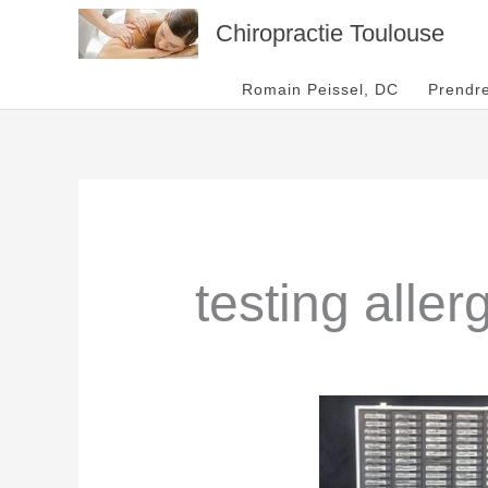
Aller
Chiropractie Toulouse
au
contenu
Romain Peissel, DC
Prendr
testing aller