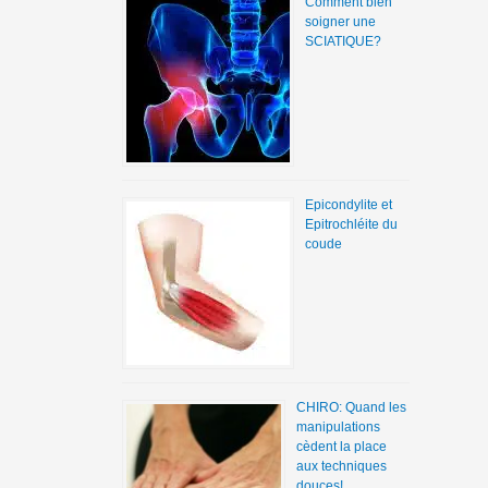
Comment bien
soigner une
SCIATIQUE?
Epicondylite et
Epitrochléite du
coude
CHIRO: Quand les
manipulations
cèdent la place
aux techniques
douces!