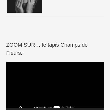
ZOOM SUR… le tapis Champs de
Fleurs:
L
e
c
t
e
u