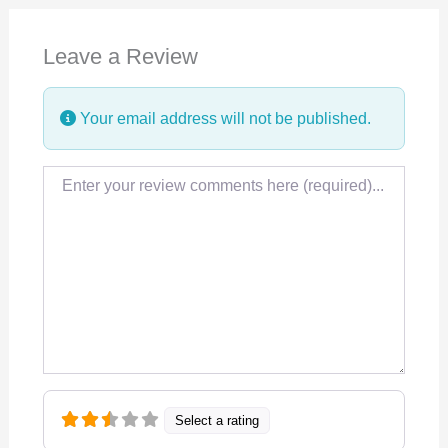
e
k
t
Leave a Review
b
e
s
o
d
A
Your email address will not be published.
o
I
p
k
n
p
Review text
Select a rating