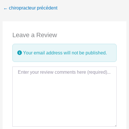
←
chiropracteur précédent
e
k
t
b
e
s
o
d
A
Leave a Review
o
I
p
k
n
p
Your email address will not be published.
Review text