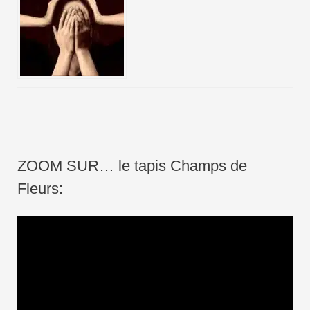
ZOOM SUR… le tapis Champs de
Fleurs:
L
e
c
t