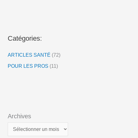
i
d
é
o
Catégories:
ARTICLES SANTÉ
(72)
POUR LES PROS
(11)
Archives