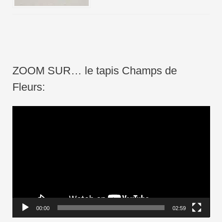
ZOOM SUR… le tapis Champs de
Fleurs:
L
e
c
t
e
u
r
00:00
02:59