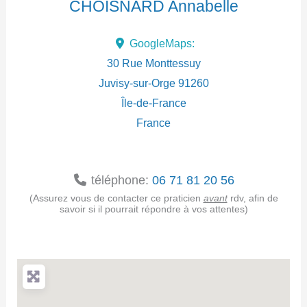
CHOISNARD Annabelle
d
GoogleMaps:
r
30 Rue Monttessuy
e
Juvisy-sur-Orge
91260
Île-de-France
s
France
s
e
téléphone:
06 71 81 20 56
(Assurez vous de contacter ce praticien
avant
rdv, afin de
savoir si il pourrait répondre à vos attentes)