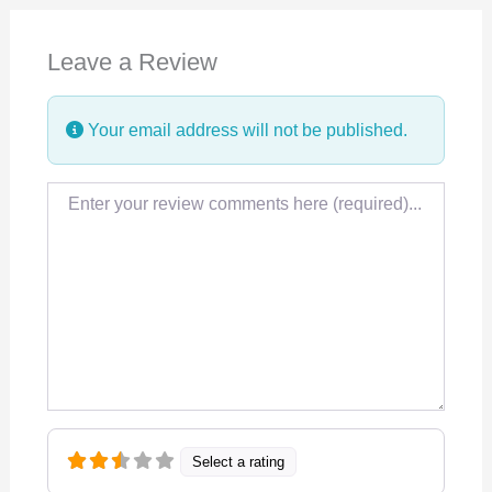
e
k
t
Leave a Review
b
e
s
o
d
A
Your email address will not be published.
o
I
p
k
n
p
Review text
Select a rating