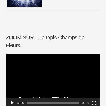
ZOOM SUR… le tapis Champs de
Fleurs:
L
e
c
t
e
u
r
00:00
02:59