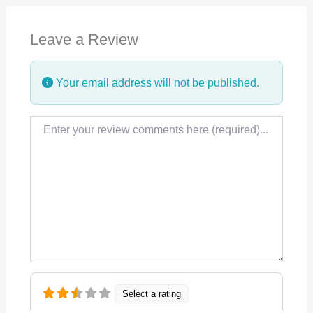
e
k
t
Leave a Review
b
e
s
o
d
A
Your email address will not be published.
o
I
p
k
n
p
Review text
Select a rating