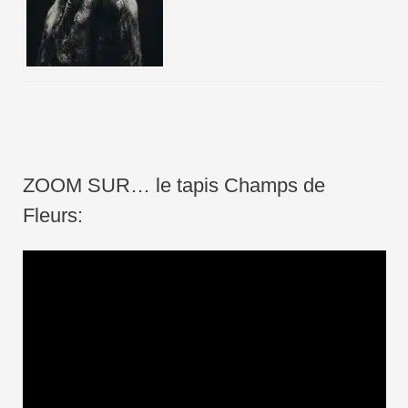
ZOOM SUR… le tapis Champs de
Fleurs:
L
e
c
t
e