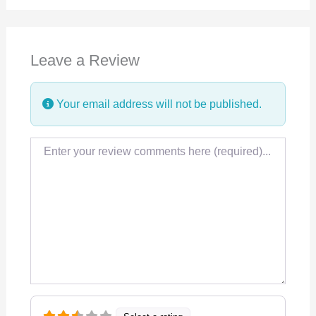
c
n
a
e
k
t
Leave a Review
b
e
s
o
d
A
Your email address will not be published.
o
I
p
k
n
p
Review text