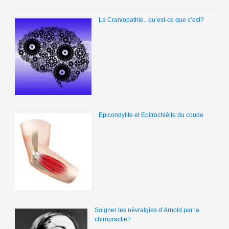
La Craniopathie.. qu’est-ce que c’est?
Epicondylite et Epitrochléite du coude
Soigner les névralgies d’Arnold par la
chiropractie?