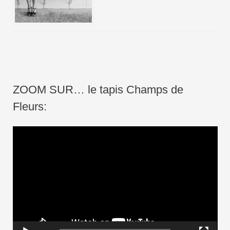
ZOOM SUR… le tapis Champs de
Fleurs:
L
e
c
t
e
u