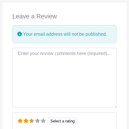
e
k
t
Leave a Review
b
e
s
o
d
A
Your email address will not be published.
o
I
p
k
n
p
Review text
Select a rating