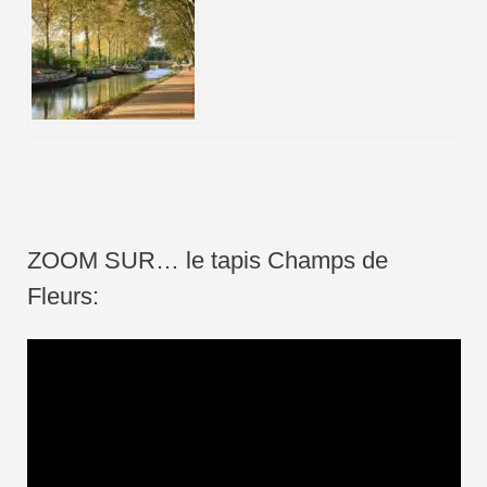
ZOOM SUR… le tapis Champs de
Fleurs:
L
e
c
t