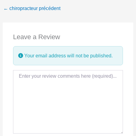
←
chiropracteur précédent
e
k
t
b
e
s
o
d
A
Leave a Review
o
I
p
k
n
p
Your email address will not be published.
Review text