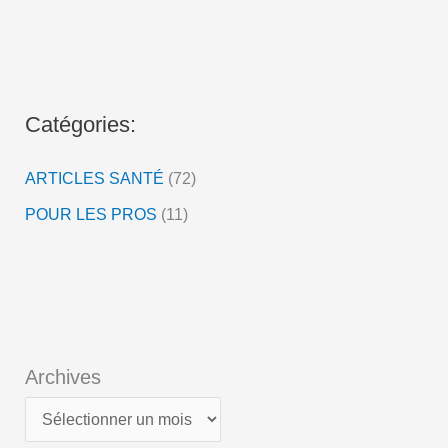
i
d
é
o
Catégories:
ARTICLES SANTÉ
(72)
POUR LES PROS
(11)
Archives