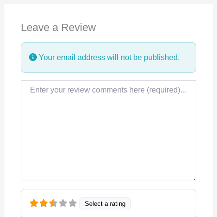
e
k
t
Leave a Review
b
e
s
o
d
A
Your email address will not be published.
o
I
p
k
n
p
Review text
Select a rating