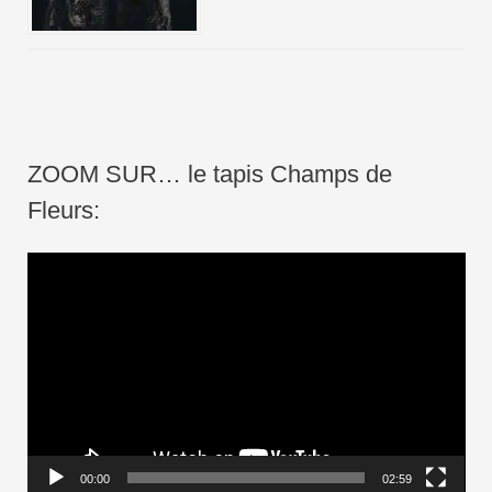
ZOOM SUR… le tapis Champs de
Fleurs:
L
e
c
t
e
u
r
00:00
02:59