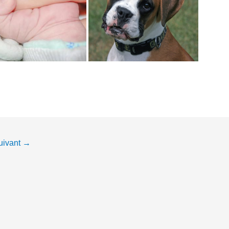
suivant
→